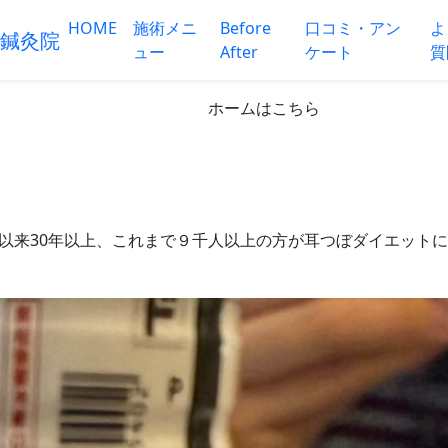
NEWS
HOME
施術メニ
Before
口コミ・アン
よ
ュー
After
ケート
質
ホームはこちら
開院以来30年以上、これまで９千人以上の方が耳つぼダイエ