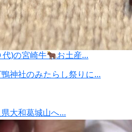
代)の宮崎牛🐂お土産…
下鴨神社のみたらし祭りに…
県大和葛城山へ…