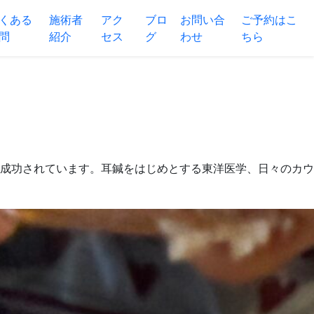
くある
施術者
アク
ブロ
お問い合
ご予約はこ
問
紹介
セス
グ
わせ
ちら
ットに成功されています。耳鍼をはじめとする東洋医学、日々の