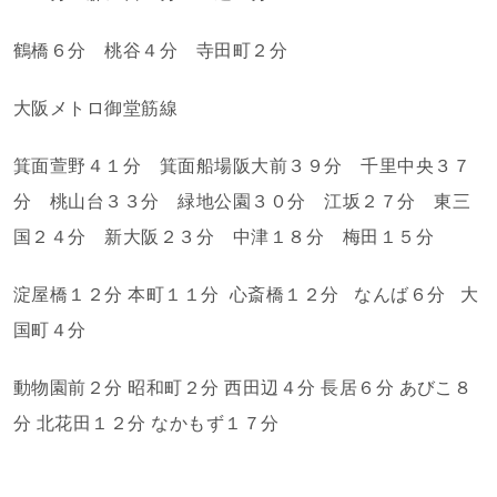
鶴橋６分 桃谷４分 寺田町２分
大阪メトロ御堂筋線
箕面萱野４１分 箕面船場阪大前３９分 千里中央３７
分 桃山台３３分 緑地公園３０分 江坂２７分 東三
国２４分 新大阪２３分 中津１８分 梅田１５分
淀屋橋１２分 本町１１分
心斎橋１２分
なんば６分
大
国町４分
動物園前２分 昭和町２分 西田辺４分 長居６分 あびこ８
分 北花田１２分 なかもず１７分