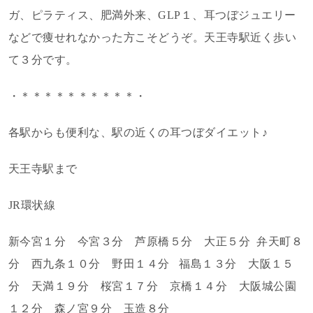
ガ、ピラティス、肥満外来、GLP１、耳つぼジュエリー
などで痩せれなかった方こそどうぞ。天王寺駅近く歩い
て３分です。
・＊＊＊＊＊＊＊＊＊＊・
各駅からも便利な、駅の近くの耳つぼダイエット♪
天王寺駅まで
JR環状線
新今宮１分 今宮３分 芦原橋５分 大正５分
弁天町８
分 西九条１０分 野田１４分
福島１３分 大阪１５
分 天満１９分 桜宮１７分 京橋１４分 大阪城公園
１２分 森ノ宮９分 玉造８分