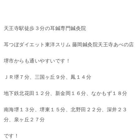
天王寺駅徒歩３分の耳鍼専門鍼灸院
耳つぼダイエット東洋スリム 藤岡鍼灸院天王寺あべの店
堺市からも通いやすいです！
ＪＲ堺７分、三国ヶ丘９分、鳳１４分
地下鉄北花田１２分、新金岡１６分、なかもず１８分
南海堺１３分、堺東１５分、北野田２２分、深井２３
分、泉ヶ丘２７分
です！