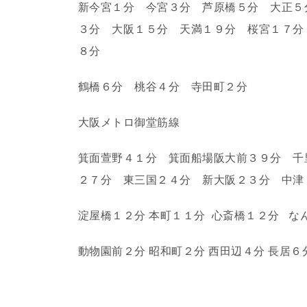
新今宮１分 今宮３分 芦原橋５分 大正５
３分 大阪１５分 天満１９分 桜宮１７分
８分
鶴橋６分 桃谷４分 寺田町２分
大阪メトロ御堂筋線
箕面萱野４１分 箕面船場阪大前３９分 千
２７分 東三国２４分 新大阪２３分 中津
淀屋橋１２分 本町１１分
心斎橋１２分
な
動物園前２分 昭和町２分 西田辺４分 長居６