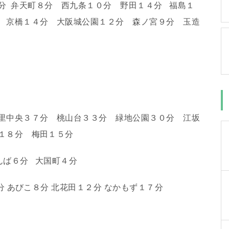
分
弁天町８分 西九条１０分 野田１４分
福島１
 京橋１４分 大阪城公園１２分 森ノ宮９分 玉造
里中央３７分 桃山台３３分 緑地公園３０分 江坂
１８分 梅田１５分
んば６分
大国町４分
分 あびこ８分 北花田１２分 なかもず１７分